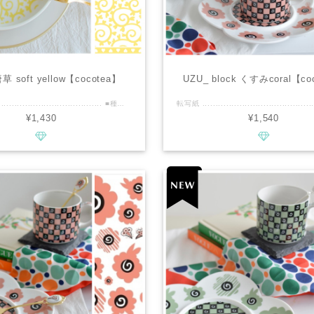
 soft yellow【cocotea】
UZU_ block くすみcoral【co
転写紙 .............................................. ■種類：白磁用 ■推奨焼成温度：専用電気炉で800℃程度 ■サイズ：A3 ■カラー : ソフトイエロー ................................................ ■商品説明 ・たっぷりA3サイズ。 ・伝統的なタコ唐草を手書きのハートで、柔らかくモダンにした、オリジナルデザイン。 ・soft yellowは柔らかいのに発色が美しく、白磁に映えるお色です。 ・あえて唐草を大きめにし、抜け感がありますので、和食器、洋食器、どちらでもマルチにご利用いただけます。 ・A3サイズのseamless、ベタ貼り、リム使い、大きな作品にもご利用いただけます♪ ・どこにもなかった新しくキュートな唐草、お手にとっていただけると幸いです！ ■cocoteaの新作情報などいち早くお届けいたします。 ↓↓↓ https://www.instagram.com/cocotea_emo.mug ................................................ ※商用利用可能ですので、レッスン・オーダー等に幅広くご利用ください。 ※デザインの複製は固く禁止致します。
¥1,430
¥1,540