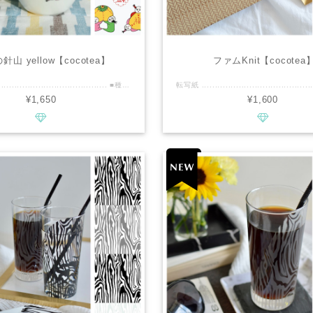
針山 yellow【cocotea】
ファムKnit【cocotea
転写紙 ................................................ ■種類：白磁用 ■推奨焼成温度：専用電気炉で800℃程度 ■サイズ：A4 ■カラー：イエロー・ピンク・グリーン・レッド・ブラック・ホワイト ................................................ ■商品説明 中国の子供柄の唐子を針山にデザインした、cuteなオリジナル転写紙です 唐子の表情、髪のねぐせ、一つ一つ違うんです 中国のことわざ、 万事如意…全てうまくいく その他、縁起の良い文字をハートでアレンジしています 金を含んだ贅沢な多色指定の鮮やかカラーです どんぶり、茶器、何に使っても、ポイントづかいでも、なんとも言えない可愛さです ※ホワイトの色は転写紙の状態ですと水色になります 唐子のお顔は、転写紙の状態ではちょっと具合が悪そうですが、焼成後まっ白になりますのでご安心ください！ ................................................ ※商用利用可能ですので、レッスン・オーダー等に幅広くご利用ください。 ※デザインの複製は固く禁止致します。
¥1,650
¥1,600