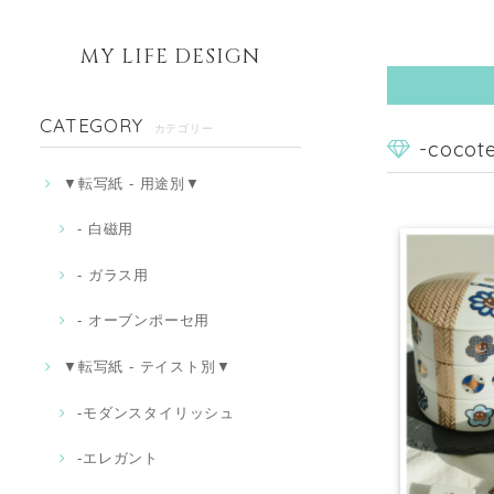
MY LIFE DESIGN
CATEGORY
カテゴリー
-cocot
▼転写紙 - 用途別▼
- 白磁用
- ガラス用
- オーブンポーセ用
▼転写紙 - テイスト別▼
-モダンスタイリッシュ
‐エレガント