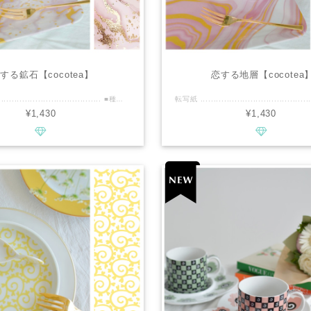
する鉱石【cocotea】
恋する地層【cocotea
転写紙 .............................................. ■種類：白磁用 ■推奨焼成温度：専用電気炉で800℃程度 ■サイズ：A4 ■カラー：マルチ・金雲母 ................................................ ■商品説明 鉱石のようなピンクに、動きのあるゴールドが美しくあわさった転写紙です 落ち着いたピンクで、インテリアや食器をおしゃれにランクアップしてくれます 金雲母を使用しておりますので、和柄ともマッチします 鉱物やニュアンスカラー好きな、おしゃれなテイストがお好みな方にぴったりです！ 電子レンジもご利用可能です ................................................ ※商用利用可能ですので、レッスン・オーダー等に幅広くご利用ください。 ※デザインの複製は固く禁止致します。
¥1,430
¥1,430