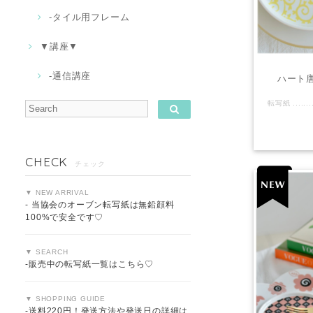
-タイル用フレーム
▼講座▼
-通信講座
ハート唐草
CHECK
チェック
▼ NEW ARRIVAL
- 当協会のオーブン転写紙は無鉛顔料
100%で安全です♡
▼ SEARCH
-販売中の転写紙一覧はこちら♡
▼ SHOPPING GUIDE
-送料220円！発送方法や発送日の詳細は