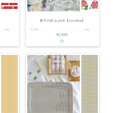
唐子の針山 pink【cocotea】
転写紙 .............................................. ■種類：白磁用 ■推奨焼成温度：専用電気炉で800℃程度 ■サイズ：A4 ■カラー：レッド・ピンク・金雲母・レンジ可能ゴールドほか ................................................ ■商品説明 和柄とニコちゃんを合わせた、どこにもないSpecial転写紙です 全て心を込めて手書きでデザインいたしました 金を含むカラー、金雲母、レンジ可能ゴールド使用、贅沢なカラーで色鮮やかです ニコちゃんのお顔は、ピカピカゴールドの白抜き ジュエル七宝の中央ひしがた部も、ピカピカゴールドです お茶碗、お皿、お重、さまざまな食器に少量でも可愛さ抜群です！！ お手持ちの和柄とのMIXもおすすめですよ ※レンジ可能ゴールド部分は繊細なためスタッキング部分や、ガタついた部分へのご利用は転写紙の縮れや破損につながるのでご遠慮ください 贅沢なカラーを使用しておりますので、ツルツルした面に無理なく貼っていただくようお願い申し上げます ................................................ ※商用利用可能ですので、レッスン・オーダー等に幅広くご利用ください。 ※デザインの複製は固く禁止致します。
転写紙 .............................................. ■種類：白磁用 ■推奨焼成温度：専用電気炉で800℃程度 ■サイズ：A4 ■カラー：ピンク・イエロー・グリーン・レッド・ブラック・ホワイト ................................................ ■商品説明 中国の子供柄の唐子を針山にデザインした、cuteなオリジナル転写紙です 唐子の表情、髪のねぐせ、一つ一つ違うんです 中国のことわざ、 万事如意…全てうまくいく その他、縁起の良い文字をハートでアレンジしています 金を含んだ贅沢な多色指定の鮮やかカラーです どんぶり、茶器、何に使っても、ポイントづかいでも、なんとも言えない可愛さです ※ホワイトの色は転写紙の状態ですと水色になります 唐子のお顔は、転写紙の状態ではちょっと具合が悪そうですが、焼成後まっ白になりますのでご安心ください！ ................................................ ※商用利用可能ですので、レッスン・オーダー等に幅広くご利用ください。 ※デザインの複製は固く禁止致します。
¥1,650