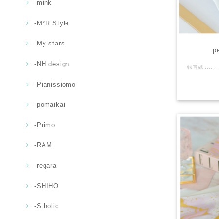
-mink
-M*R Style
-My stars
p
-NH design
-Pianissiomo
-pomaikai
-Primo
-RAM
-regara
-SHIHO
-S holic