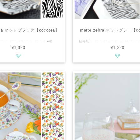
ebra マットブラック【cocotea】
matte zebra マットグレー【co
転写紙 .............................................. ■種類：白磁用 ■推奨焼成温度：専用電気炉で※780℃推奨 ■サイズ：A3 ■カラー : マットブラック ................................................ ■商品説明 ・たっぷりA3サイズ。 ・マットコーディングを施しておりますので、マット感を残すため780℃の焼成を推奨しております。 ・大人っぽい独特なゼブラ柄。 ・モノトーンでクールな雰囲気を演出してくれる転写紙です。 ・白磁の艶と対比してマットなゼブラ柄のコントラストが素敵です♪ ・白磁の艶、ゼブラのマット、金彩がとてもマッチします。 ・マットブラックは、はっきりとした色味のマットブラックです。 ※色違いでマットブラックより柔らかい色味のマットグレーがあり、2色を間違えないよう転写紙にカラーネームと推奨の焼成温度をシールで貼っております。 ・白磁用2種、ガラス２種を合わせたお得な4枚セットもご用意しております。 ■cocoteaの新作情報などいち早くお届けいたします。 ↓↓↓ https://www.instagram.com/cocotea_emo.mug ................................................ ※商用利用可能ですので、レッスン・オーダー等に幅広くご利用ください。 ※デザインの複製は固く禁止致します。
¥1,320
¥1,320