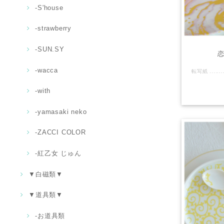
-S'house
-strawberry
-SUN.SY
恋
-wacca
-with
-yamasaki neko
-ZACCI COLOR
-紅乙女 じゅん
▼白磁類▼
▼道具類▼
‐お道具類