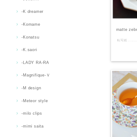
-K dreamer
-Komame
matte z
-Konatsu
-K.saori
-LADY RA-RA
-Magnifique-Ｖ
-M design
-Meteor style
-milo clips
-mimi saita