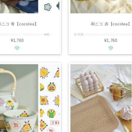
和ニコ 青【cocotea】
和ニコ 赤【cocotea】
転写紙 .............................................. ■種類：白磁用 ■推奨焼成温度：専用電気炉で800℃程度 ■サイズ：A4 ■カラー：ロイヤルブルー・ペールブルー・金雲母・レンジ可能ゴールドほか ................................................ ■商品説明 和柄とニコちゃんを合わせた、どこにもないSpecial転写紙です 全て心を込めて手書きでデザインいたしました 金を含むカラー、金雲母、レンジ可能ゴールド使用、贅沢なカラーで色鮮やかです ニコちゃんのお顔は、ピカピカゴールドの白抜き ジュエル七宝の中央ひしがた部も、ピカピカゴールドです お茶碗、お皿、お重、さまざまな食器に少量でも可愛さ抜群です！！ お手持ちの和柄とのMIXもおすすめですよ ※レンジ可能ゴールド部分は繊細なためスタッキング部分や、ガタついた部分へのご利用は転写紙の縮れや破損につながるのでご遠慮ください 贅沢なカラーを使用しておりますので、ツルツルした面に無理なく貼っていただくようお願い申し上げます ................................................ ※商用利用可能ですので、レッスン・オーダー等に幅広くご利用ください。 ※デザインの複製は固く禁止致します。
¥1,760
¥1,760