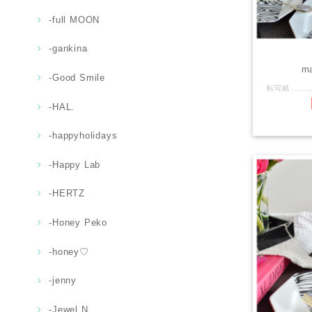
-full MOON
-gankina
m
-Good Smile
-HAL.
-happyholidays
-Happy Lab
-HERTZ
-Honey Peko
-honey♡
-jenny
-Jewel.N