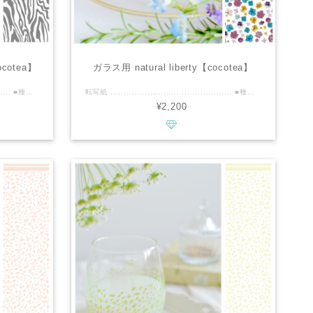
cotea】
ガラス用 natural liberty【cocotea】
転写紙 .............................................. ■種類：白磁用 ■推奨焼成温度：専用電気炉で※780℃推奨 ■サイズ：A3 ■カラー : マットグレー ................................................ ■商品説明 ・たっぷりA3サイズ。 ・マットコーディングを施しておりますので、マット感を残すため780℃の焼成を推奨しております。 ・大人っぽい独特なゼブラ柄。 ・モノトーンでクールな雰囲気を演出してくれる転写紙です。 ・白磁の艶と対比してマットなゼブラ柄のコントラストが素敵です♪ ・白磁の艶、ゼブラのマット、金彩がとてもマッチします。 ・マットグレーは、マットブラックより柔らかさのある色味がお楽しみいただけます。 ※色違いでマットグレーよりはっきり濃密なマットブラックがあり、2色を間違えないよう転写紙にカラーネームと推奨の焼成温度をシールで貼っております。 ・白磁用2種、ガラス２種を合わせたお得な4枚セットもご用意しております。 ■cocoteaの新作情報などいち早くお届けいたします。 ↓↓↓ https://www.instagram.com/cocotea_emo.mug ................................................ ※商用利用可能ですので、レッスン・オーダー等に幅広くご利用ください。 ※デザインの複製は固く禁止致します。
転写紙 .............................................. ■種類：ガラス用 ■推奨焼成温度：専用電気炉で580℃程度 ■サイズ：A3 ■カラー : マルチ ................................................ ■商品説明 ・天然素材をリバティ柄のようにたっぷりと丁寧にしきつめました。 ・大人っぽい甘さ控えめな色みが、いつでもそばに置きたい、そんなニュアンスの作品に仕上がります。 ・小花たちを、優しく引き立てるよう、パーツの裏にうっすら半裏白を施しています。 ・A3のビックサイズに小さなパーツがぎっしりで、余すところなく使えるので、コストパフォーマンスも優秀ですよ！ ・細かなパーツどのように配置するか、ハサミをいれながら夢中になれるガラス転写紙です♪ ■cocoteaの新作情報などいち早くお届けいたします。 ↓↓↓ https://www.instagram.com/cocotea_emo.mug ................................................ ※商用利用可能ですので、レッスン・オーダー等に幅広くご利用ください。 ※デザインの複製は固く禁止致します。
¥2,200