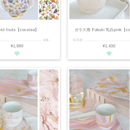
etit fruits【cocotea】
ガラス用 Fubuki 乳白pink【co
転写紙 .............................................. ■種類：白磁用 ■推奨焼成温度：専用電気炉で800℃程度 ■サイズ：A3 ■カラー : マルチ ................................................ ■商品説明 ・水彩のお洒落なプチフルーツが、A3ビックサイズに盛りだくさんなseamless転写紙です。 ・大人っぽい可愛さの色みなので、リッチ感もあり日常にも優しくフィットする、新しいフルーツ柄です。 ・大きな作品、ベタ貼り、シリーズ食器、パーツが小さいので小さな作品にもマルチにデザインできます♪ ・金彩をすると、さらに高級感のある仕上がりになり、C&Sなどセットアップの食器やリム皿にも、おすすめです！ ・コーディングを一層かけているので、色艶がきれいです。 ■cocoteaの新作情報などいち早くお届けいたします。 ↓↓↓ https://www.instagram.com/cocotea_emo.mug ................................................ ※商用利用可能ですので、レッスン・オーダー等に幅広くご利用ください。 ※デザインの複製は固く禁止致します。
¥1,980
¥1,430