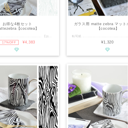
お得な4枚セット
ガラス用 matte zebra マッ
attezebra【cocotea】
【cocotea】
転写紙 .............................................. 【お得な4枚セット mattezebraガラス白磁用各カラー1枚入った4枚組】 ■種類：ガラス用2枚/白磁用2枚 ■推奨焼成温度：専用電気炉で※ガラス用580℃推奨/※白磁用780℃推奨 ■サイズ：4枚共にA3 ■カラー : (ガラス用)マットブラック、マットホワイト(白磁用)マットブラック、マットグレー ................................................ ■商品説明 ・matte zebraお得な4枚セット！！ ガラス用マットブラック、マットホワイト 白磁用マットブラック、マットグレー が各1枚入り ・17％オフの897円引きでお買い求めいただけます☆ ・マットコーディングを施しておりますので、マット感を残すためガラスは※580℃、白磁は※780℃の詳細温度を推奨しております。 ・大人っぽい独特なゼブラ柄。 ・モノトーンでクールな雰囲気を演出してくれる転写紙です。 ・ガラス転写紙は食器でご利用の際は、口元に当たる部分を避けて貼っていただくよう、お願いいたします。 ・転写紙にマット感を残すための推奨の焼成温度をシールで貼っております。 また白磁用のマットブラックとマットグレーの見分けにも、カラー名を明記しておりますのでお役立てください！ ■cocoteaの新作情報などいち早くお届けいたします。 ↓↓↓ https://www.instagram.com/cocotea_emo.mug ................................................ ※商用利用可能ですので、レッスン・オーダー等に幅広くご利用ください。 ※デザインの複製は固く禁止致します。
¥4,383
¥1,320
17%OFF