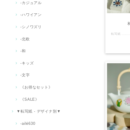
‐カジュアル
‐ハワイアン
-シノワズリ
-北欧
‐和
-キッズ
‐文字
《お得なセット》
《SALE》
▼転写紙 - デザイナ別▼
-ailé630