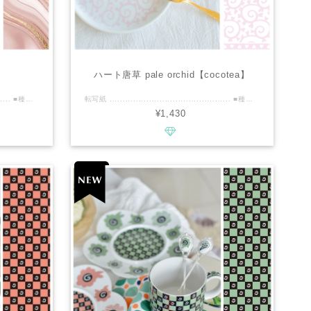
】
ハート唐草 pale orchid【cocotea】
転写紙 .............................................. ■種類：白磁用 ■推奨焼成温度：専用電気炉で800℃程度 ■サイズ：A4 ■カラー：マルチ・金雲母 ................................................ ■商品説明 ピンク・ブラウン・ゴールドが、地層のように美しく重なった転写紙です カットする場所によって、色や層のニュアンスをお楽しみいただけます 金雲母を使用しておりますので、和柄とも相性がよいです 鉱物やニュアンスカラー好きな、おしゃれなテイストがお好みな方にぴったりです！ 電子レンジもご利用可能です ................................................ ※商用利用可能ですので、レッスン・オーダー等に幅広くご利用ください。 ※デザインの複製は固く禁止致します。
転写紙 .............................................. ■種類：白磁用 ■推奨焼成温度：専用電気炉で800℃程度 ■サイズ：A3 ■カラー : ペールオーキッド ................................................ ■商品説明 ・たっぷりA3サイズ。 ・伝統的なタコ唐草を手書きのハートで、柔らかくモダンにした、オリジナルデザイン。 ・紫よりのピンク、pale orchidは発色が美しく、白磁に映えます。 ・あえて唐草を大きめにし、抜け感がありますので、和食器、洋食器、どちらでもマルチにご利用いただけます。 ・A3サイズのseamless、ベタ貼り、リム使い、大きな作品にもご利用いただけます♪ ・どこにもなかった新しくキュートな唐草、お手にとっていただけると幸いです！ ■cocoteaの新作情報などいち早くお届けいたします。 ↓↓↓ https://www.instagram.com/cocotea_emo.mug ................................................ ※商用利用可能ですので、レッスン・オーダー等に幅広くご利用ください。 ※デザインの複製は固く禁止致します。
¥1,430