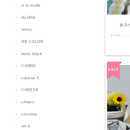
-a la mode
-ALOHA
唐子の
-amiry
-BB COLOR
-boss black
-CANNA
-canvas 5
-CHEESE
-cheers
-cocotea
-eri.b