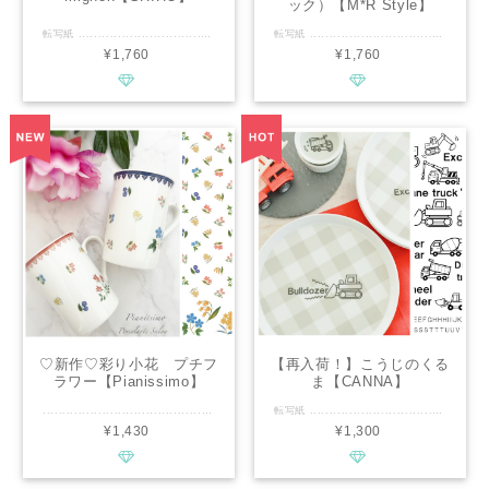
ック）【M*R Style】
転写紙 .............................................. ■種類：白磁用 ■推奨焼成温度：専用電気炉で800℃程度 ■サイズ：A4 ■カラー：マルチ ............................................. 韓国雑貨をイメージしたイラストをたっぷりとデザインしました♡ お子様用はもちろん、可愛いものが大好き＆トレンドに敏感なオトナ女子にもオススメです♡ ................................................ ※商用利用可能ですので、レッスン・オーダー等に幅広くご利用ください。 ※デザインの複製は固く禁止致します。
転写紙 .............................................. ■種類：白磁用 ■推奨焼成温度：専用電気炉で800℃程度 ■サイズ：A4 ■カラー：ベージュ、茶、ピンク、黒 ............................................. 韓国雑貨でも人気のテディベア柄 トレンド感もありますが 大人から子供まで幅広く愛される人気のデザインです 沢山使って頂けるよう大・小 様々なポーズのクマさんを 沢山散りばめました 色んな柄と合わせやすいよう シンプルなデザインに仕上げています 普段使いから季節のアイテムまで 様々な柄と組み合わせて オリジナリティー溢れる作品作りを 楽しんで見て下さい♡ ................................................ ※商用利用可能ですので、レッスン・オーダー等に幅広くご利用ください。 ※デザインの複製は固く禁止致します。
¥1,760
¥1,760
♡新作♡彩り小花 プチフ
【再入荷！】こうじのくる
ラワー【Pianissimo】
ま【CANNA】
.............................................. ■種類：白磁用 ■推奨焼成温度：専用電気炉で800℃程度 ■サイズ：A4 ■カラー：レッド、ブルー/1枚 ............................................. 彩り小花 •プチフラワー転写紙は、小さくて可愛いお花のデザインが施された転写紙です。 他の転写紙と合わせやすく、高品質な転写インクを使用しているため、鮮やかな色合いで陶器に美しく転写されます。 Pianissimo オリジナルデザインですので商用として幅広くご使用いただけます。 高品質な転写インクを使用しているため、色鮮やかに陶器に転写します。 ................................................ ※通常レッスン・イベントレッスン・オーダー等の個人販売にも幅広くお使い頂けます。 ※デザインの複製は固く禁止致します。
転写紙 .............................................. ■種類：白磁用 ■焼成温度：専用電気炉で800℃程度 ■サイズ：A4 ■カラー：ブラック ................................................ 子供たちが大好きな工事の車の転写紙です。 シンプルなモノトーンカラーなので、他の柄・単色転写紙とも合わせやすいです。 大きさもそれぞれ大中小とありますので白磁に合わせてお使いください。 お気に入りの食器で楽しい食事の時間を過ごして頂きたいです！
¥1,430
¥1,300