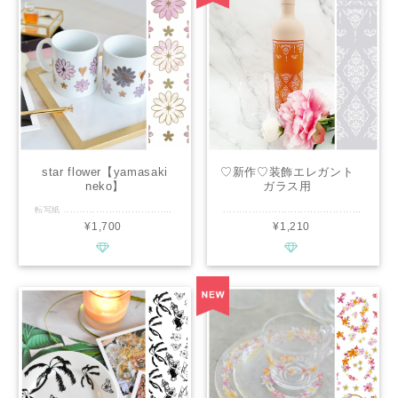
star flower【yamasaki
♡新作♡装飾エレガント
neko】
ガラス用
【Pianissiomo】
転写紙 .............................................. ■種類：白磁用 ■推奨焼成温度：専用電気炉で800℃程度 ■サイズ：A4 ■カラー：レンジ可能ゴールド、ピンク、黒、紫 ............................................. 正面向きの花柄デザインが欲しくて作成しました。 花の中心に星をイメージしたデザインを組み合わせています。 レンジ可能ゴールドを使用しているため、電子レンジでの温め直しなどが可能です。 カラー部分は、天然石をイメージしたマーブルのような柄になっています。 真ん中左右部分は、マグカップなどの持ち手の背の部分にポイントとしてご使用いただけます。 マグカップなどにそのままぐるりと一周してご使用いただけますし、一つひとつのパーツをシールのようにポイントとして貼っていただいても可愛いです！ 転写紙用顔料の上に、さらにコーティングを施した作品となります。 ................................................ ※商用利用可能ですので、レッスン・オーダー等に幅広くご利用ください。 ※デザインの複製は固く禁止致します。
.............................................. ■種類：ガラス用 ■推奨焼成温度：専用電気炉で570度～600度※お持ちの窯により調整ください。 ■サイズ：A4 ■カラー：ホワイト ............................................. 繊細なダマスク柄の装飾が施された繊細なデザインの転写紙です。 他の転写紙にも合わせやすいので装飾としてもお使いいただけます。 Pianissimo オリジナルデザインですので商用として幅広くご使用いただけます。 .............................................. ※通常レッスン・イベントレッスン・オーダー等の個人販売にも幅広くお使い頂けます。 ※デザインの複製は固く禁止致します。
¥1,700
¥1,210