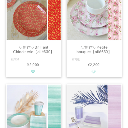
♡新作♡Brilliant
♡新作♡Petite
Chinoiserie【ailé630】
bouquet【ailé630】
転写紙 .............................................. ■種類：白磁用 ■推奨焼成温度：専用電気炉で800℃程度 ■サイズ：A3 ■カラー：赤、黄緑、黄色、紫 ............................................. 鮮やかな赤色に金色のお花と桃が描かれたシノワズリ柄の転写紙です。 茶器やお重箱などの作品作りにおすすめの柄です。 金色はメタリックゴールドなので焼成後、電子レンジ使用可能です。 ................................................ ※通常レッスン・イベントレッスン・オーダー等の個人販売にも幅広くお使い頂けます。 ※デザインの複製は固く禁止致します。
転写紙 .............................................. ■種類：白磁用 ■推奨焼成温度：専用電気炉で800℃程度 ■サイズ：A3 ■カラー：赤、黄緑、黄色、紫 ............................................. 柔らかな色合いのピンクストライプに 可憐な牡丹の花が全体に散りばめられた、華やかな転写紙です。 . 日常がぱっと華やぐアイテム作りにいかがでしょうか。 パーティに、素敵な日常に、プレゼントに 万能の転写紙です。 ................................................ ※通常レッスン・イベントレッスン・オーダー等の個人販売にも幅広くお使い頂けます。 ※デザインの複製は固く禁止致します。
¥2,000
¥2,200