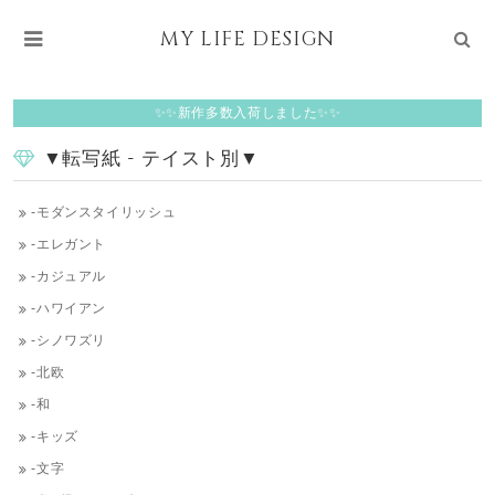
MY LIFE DESIGN
✨✨新作多数入荷しました✨✨
▼転写紙 - テイスト別▼
-モダンスタイリッシュ
‐エレガント
‐カジュアル
‐ハワイアン
-シノワズリ
-北欧
‐和
-キッズ
‐文字