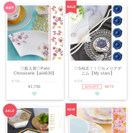
♡新入荷♡Petit
♡SALE！！♡カメリアデ
Chinoiserie【ailé630】
ニム【My stars】
転写紙 .............................................. ■種類：白磁用 ■推奨焼成温度：専用電気炉で800℃程度 ■サイズ：A4 ■カラー：赤、黄緑、黄色、紫 ............................................. 鮮やかな色使いが目を引く転写紙です。 シノワズリなお花と蝶がたっぷり詰まっているので お皿やお椀、小鉢などセットで作成頂けます。 お好きな色の転写紙や絵の具と組合せれば オリジナリティ溢れる作品作りにもご活用頂けます。 ※ガラス用もございます。 https://www.tensyashi.net/items/48619882 ................................................ ※通常レッスン・イベントレッスン・オーダー等の個人販売にも幅広くお使い頂けます。 ※デザインの複製は固く禁止致します。
転写紙 .............................................. ■種類：白磁用 ■焼成温度：専用電気炉で800℃程度 ■サイズ：A4 ■カラー：インディゴブルー .............................................. リアルデニムにこだわったフルカラー印刷のカメリアデニムの転写紙。 カメリア１つでも存在感のあるカメリアデニムに仕上がっております。 付属パールラインは白磁に映えるイエローパールを使用。 アクセサリー感覚でデザインを楽しめます。 エレガントな雰囲気のカメリアもリアルデニムカラーで カジュアルなデザインとの組み合わせもよく合います。 ................................................................ ※パールラインは濃いお色の単色転写紙との重ね貼りはパールのお色が出ませんのでご注意下さい。 ※サロンやお教室でのレッスン・イベントレッスン・個人販売は可能ですが商用利用はご遠慮下さい。 ※転写紙の複製加工による再販は禁止させて頂きます。 ..................................................................... 花/デニム
¥1,750
¥870
40%OFF