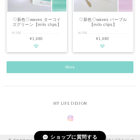
♡新色♡waves ターコイ
♡新色♡waves パープル
ズグリーン【milo clips】
【milo clips】
転写紙 .............................................. ■種類：白磁用 ■推奨焼成温度：専用電気炉で800℃程度 ■サイズ：A3 ■カラー：ターコイズグリーン ............................................. 転写紙のオススメポイント ふんわり淡いニュアンスカラー。 何層にも重ねた波のようなグラデーション。 アルコールインクを用いて、 白磁に馴染みやすい色に仕上げています。 重ねて貼っても、また違うグラデーションができ、色々アレンジも楽しめます。 フレッシュで爽やかなカラー カップや普段使いの食器にもおすすめです。 ................................................ ※商用利用可能ですので、レッスン・オーダー等に幅広くご利用ください。 ※デザインの複製は固く禁止致します。
転写紙 .............................................. ■種類：白磁用 ■推奨焼成温度：専用電気炉で800℃程度 ■サイズ：A3 ■カラー：パープル ............................................. 転写紙のオススメポイント ふんわり淡いニュアンスカラー。 何層にも重ねた波のようなグラデーション。 アルコールインクを用いて、 白磁に馴染みやすい色に仕上げています。 重ねて貼っても、また違うグラデーションができ、色々アレンジも楽しめます。 おちついた深みのあるカラー 小物類や普段使いにもおすすめです。 ................................................ ※商用利用可能ですので、レッスン・オーダー等に幅広くご利用ください。 ※デザインの複製は固く禁止致します。
¥1,480
¥1,480
More
MY LIFE DESIGN
ショップに質問する
ポーセラーツ オーブンポーセ 転写紙 専門店｜MY LIFE DESIGN |
プライバシー