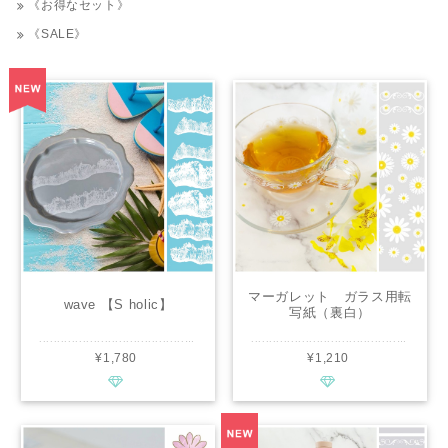
《お得なセット》
《SALE》
マーガレット ガラス用転
wave 【S holic】
写紙（裏白）
【Pianissiomo】
.............................................. ■種類：白磁用 ■推奨焼成温度：専用電気炉で800℃程度 ■サイズ：A4 ■カラー：白(ｶﾊﾞｰｺｰﾄ:ﾋﾟﾝｸ) ................................................ 商品説明 波の形に拘って、繊細に表現しました 白で印刷しておりますので、お好きな海の色の上に重ねてご利用ください ................................................ ※商用利用可能ですので、レッスン・オーダー等に幅広くご利用ください。 ※デザインの複製は固く禁止致します。
.............................................. ■種類：ガラス用 ■推奨焼成温度：専用電気炉で570度～600度※お持ちの窯により調整ください。 ■サイズ：A4 ■カラー：ホワイト、イエロー ............................................. マーガレット ガラス用転写紙（裏白）は、可愛いマーガレット柄の転写紙です。夏のガラス作品にぴったりのデザインで、爽やかな印象を与えます。裏白転写紙なので綺麗に焼成することができます。 Pianissimo オリジナルデザインですので商用として幅広くご使用いただけます。 .............................................. ※通常レッスン・イベントレッスン・オーダー等の個人販売にも幅広くお使い頂けます。 ※デザインの複製は固く禁止致します。
¥1,780
¥1,210