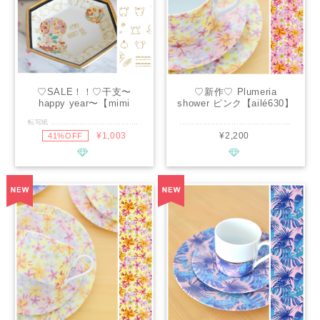
♡SALE！！♡干支〜
♡新作♡ Plumeria
happy year〜【mimi
shower ピンク【ailé630】
saita】
転写紙 .............................................. ■種類：白磁用 ■推奨焼成温度：専用電気炉で800℃程度 ■サイズ：A4 ■カラー：メタリックゴールド ................................................ あなたの干支はなんですか？ 中華皿や和食用の食器、 大切な人たちの干支で飾り付けをして、 幸せを呼び込めます。 ................................................ ※商用利用可能ですので、レッスン・オーダー等に幅広くご利用ください。 ※デザインの複製は固く禁止致します。
.............................................. ■種類：白磁用 ■推奨焼成温度：専用電気炉で800℃程度 ■サイズ：A3 ■カラー：ピンク、イエロー、ホワイト ............................................. 可憐なプルメリアのお花をモチーフにした美しいデザインの転写紙です。 南国を思わせる鮮やかな色合いと、プルメリアのお花がまるでフラワーシャワーのように降り注ぐデザインで、作品に可憐さと華やかさをプラスします。幸福が舞い降りるようなデザインは、特別なお祝いの贈り物にもぴったりです♡ 南国をイメージした作品作りに、是非ご活用ください。 ................................................ ※通常レッスン・イベントレッスン・オーダー等の個人販売にも幅広くお使い頂けます。 ※デザインの複製は固く禁止致します。
¥1,003
¥2,200
41%OFF