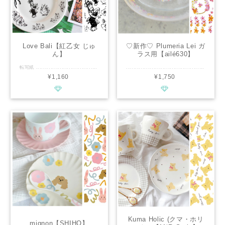
Love Bali【紅乙女 じゅ
♡新作♡ Plumeria Lei ガ
ん】
ラス用【ailé630】
転写紙 .............................................. ■種類：白磁用 ■推奨焼成温度：専用電気炉で800℃程度 ■サイズ：A4 ■カラー：黒 ............................................. 転写紙のオススメポイント説明文 見本は あえて、前回と同じように 他の色を入れずに仕上げてます。 好みで他の転写紙や色などで お楽しみください。 ................................................ ※商用利用可能ですので、レッスン・オーダー等に幅広くご利用ください。 ※デザインの複製は固く禁止致します。
.............................................. ■種類：ガラス用 ■推奨焼成温度：専用電気炉で600℃程度 ■サイズ：A4 ■カラー：ピンク、イエロー、ホワイト ............................................. ハワイアンレイを連想させる、プルメリアをモチーフとしたデザインの転写紙です。 感謝や祝福、愛情を象徴するレイは、贈る相手への思いを込めた作品作りに最適です。 誕生日や結婚式、記念日など人生の特別な瞬間を彩る日の贈り物として ポーセラーツ作品でお花を添えてはいかがでしょうか。 可愛らしいハート形のレイやスタンダードな円形のレイに加え カップなどにぐるりと巻き付けやすい、便利なライン状のパーツや、ワンポイントにも最適なプルメリアの単品パーツがたっぷり含まれています。 どんなアイテムも、この転写紙を使えば一気に華やかで心温まる作品に仕上がります♡ ................................................ ※通常レッスン・イベントレッスン・オーダー等の個人販売にも幅広くお使い頂けます。 ※デザインの複製は固く禁止致します。
¥1,160
¥1,750
Kuma Holic (クマ・ホリ
mignon【SHIHO】