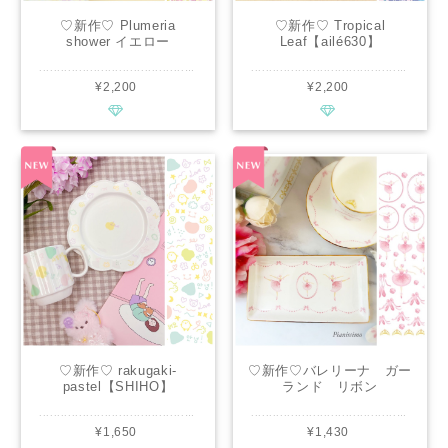
♡新作♡ Plumeria
♡新作♡ Tropical
shower イエロー
Leaf【ailé630】
【ailé630】
.............................................. ■種類：白磁用 ■推奨焼成温度：専用電気炉で800℃程度 ■サイズ：A3 ■カラー：ピンク、イエロー、ホワイト ............................................. 可憐なプルメリアのお花をモチーフにした美しいデザインの転写紙です。 南国を思わせる鮮やかな色合いと、プルメリアのお花がまるでフラワーシャワーのように降り注ぐデザインで、作品に可憐さと華やかさをプラスします。幸福が舞い降りるようなデザインは、特別なお祝いの贈り物にもぴったりです♡ 南国をイメージした作品作りに、是非ご活用ください。 ................................................ ※通常レッスン・イベントレッスン・オーダー等の個人販売にも幅広くお使い頂けます。 ※デザインの複製は固く禁止致します。
.............................................. ■種類：白磁用 ■推奨焼成温度：専用電気炉で800℃程度 ■サイズ：A3 ■カラー：青、ピンク、紫 ............................................. 南国リゾートの雰囲気を手軽に取り入れられるトロピカルなリーフ柄の転写紙です。 鮮やかなリーフが、まるでリゾートにいるかのような、リラックスした雰囲気をプラスしてくれます。 自然の美しさを感じるデザインで、 お皿ににマグカップにカトラリーなど、どんなアイテムも一瞬でリゾート感溢れるスタイルに変身！ 南国テイストを楽しみたい方にぴったりの転写紙です。 ................................................ ※通常レッスン・イベントレッスン・オーダー等の個人販売にも幅広くお使い頂けます。 ※デザインの複製は固く禁止致します。
¥2,200
¥2,200
♡新作♡ rakugaki-
♡新作♡バレリーナ ガー
pastel【SHIHO】
ランド リボン
ballerina【Pianissimo】
.............................................. ■種類：白磁用 ■推奨焼成温度：専用電気炉で800℃程度 ■サイズ：A4 ■カラー：マルチ ............................................. 優しいパステルカラーの韓国っぽな落書きパーツを集めた転写紙です♡ ポーセラーツ・ポーセリンアートの作品制作にご使用いただけます。 少しだけ貼っても、たくさん貼っても可愛いデザインです！ お子様用食器や可愛いもの好きなオトナ女子用にもおすすめ♡ 単色転写紙や他の柄転写紙と組み合わせてもグッとオシャレに仕上がります♡ ................................................ ※通常レッスン・イベントレッスン・オーダー等の個人販売にも幅広くお使い頂けます。 ※デザインの複製は固く禁止致します。
.............................................. ■種類：白磁用 ■推奨焼成温度：専用電気炉で800℃程度 ■サイズ：A4 ■カラー：ピンク ............................................. エレガントなバレリーナの転写紙です。ポーセラーツ・アールポーセの作品制作にご使用いただけます。 レースの衣装が華やかで可愛いトウシューズとガーランドのリボンと合わせやすくワークショップなどにもお使いいただける転写紙です。 Pianissimo オリジナルデザインですので商用としてご使用いただけます。 ................................................ ※通常レッスン・イベントレッスン・オーダー等の個人販売にも幅広くお使い頂けます。 ※デザインの複製は固く禁止致します。
¥1,650
¥1,430