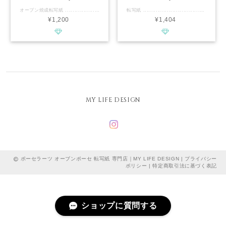
オーブン焼成転写紙 .............................................. ■種類：白磁・ガラス両用 オーブン焼成 ■推奨焼成温度：家庭用オーブンで170度 40分焼成 ■サイズ：Ａ4 ■カラー：T's blue ............................................. 白磁用ティファニーカラーに続き オーブン転写紙専用で新登場♡♡ 自宅で手軽に可愛い作品を作りませんか？ 白磁､ガラス､琺瑯にも使用できます！ ................................................ 《当協会のオーブン焼成転写紙の特徴》 ★無鉛顔料100%で印刷しておりますので、食器に使用でき、食品や口の触れる部分へも、転写紙を貼り付けることができます。 ★この転写紙1枚で、白磁、ガラスの他に、琺瑯にも貼り付けて焼成することが可能です。 ★焼成は、170度に予熱した家庭用オーブンで40分で焼き上げます。 ★通常の電気炉焼成の転写紙と組み合わせる場合は、先に電気炉で焼成後、オーブン転写紙を貼り付けて、オーブンで焼成してください。使用方法は転写紙と一緒に同封しています。 きちんと学んで講座や販売をしたい方は オーブンポーセ®︎講師認定講座を ご受講くださいませ♡ ................................................ ※商用利用可能ですので、レッスン・オーダー等に幅広くご利用ください。 ※デザインの複製は固く禁止致します。
転写紙 .............................................. ■種類：白磁用 ■焼成温度：専用電気炉で800℃程度 ■サイズ：A4 ■カラー：T'sブルー／ブラック .............................................. 人気カラーT'sブルーの可愛いモチーフを たくさん詰め込んだデザイン。 様々な作品が作れるように､ ライン使いできるパーツ･全面貼り使いできるパーツ･ポイント使いできるパーツと取り揃えました。 結婚式･出産祝いなど プレゼント作りにもおすすめです！ ぜひご利用ください。 ................................................ ※通常レッスン、イベントレッスン、オーダー商品など、幅広くご利用ください。 ※デザインの模倣は、固く禁止しいたします。
¥1,200
¥1,404
MY LIFE DESIGN
ポーセラーツ オーブンポーセ 転写紙 専門店｜MY LIFE DESIGN |
プライバシー
ポリシー
|
特定商取引法に基づく表記
ショップに質問する