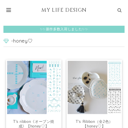
MY LIFE DESIGN
✨✨新作多数入荷しました✨✨
-honey♡
T's ribbon《オーブン焼
T's Ribbon（全2色）
成》【honey♡】
【honey♡】