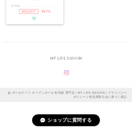
転写紙 .............................................. ■種類：白磁用 ■焼成温度：専用電気炉で800℃程度 ■サイズ：A4 ■カラー：インディゴブルー .............................................. リアルデニムにこだわったフルカラー印刷のカメリアデニムの転写紙。 カメリア１つでも存在感のあるカメリアデニムに仕上がっております。 付属パールラインは白磁に映えるイエローパールを使用。 アクセサリー感覚でデザインを楽しめます。 エレガントな雰囲気のカメリアもリアルデニムカラーで カジュアルなデザインとの組み合わせもよく合います。 ................................................................ ※パールラインは濃いお色の単色転写紙との重ね貼りはパールのお色が出ませんのでご注意下さい。 ※サロンやお教室でのレッスン・イベントレッスン・個人販売は可能ですが商用利用はご遠慮下さい。 ※転写紙の複製加工による再販は禁止させて頂きます。 ..................................................................... 花/デニム
¥870
40%OFF
MY LIFE DESIGN
ポーセラーツ オーブンポーセ 転写紙 専門店｜MY LIFE DESIGN |
プライバシー
ポリシー
|
特定商取引法に基づく表記
ショップに質問する