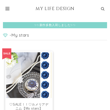
MY LIFE DESIGN
✨✨新作多数入荷しました✨✨
-My stars
♡SALE！！♡カメリアデ
ニム【My stars】