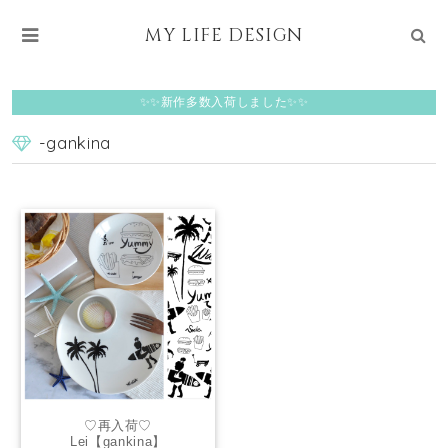
MY LIFE DESIGN
✨✨新作多数入荷しました✨✨
-gankina
♡再入荷♡
Lei【gankina】