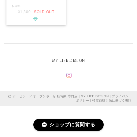
転写紙 .............................................. ■種類：白磁用 ■推奨焼成温度：専用電気炉で800℃程度 ■サイズ：A3 ■カラー：ブラック ............................................. ロコガールをイメージしたイラスト転写紙です。 A3サイズで他にもハッピーな柄が沢山入ってるのでそのまま使用して頂いたりお持ちの転写紙で可愛くアレンジ無限大です。 ................................................ ※商用利用可能ですので、レッスン・オーダー等に幅広くご利用ください。 ※デザインの複製は固く禁止致します。
¥1,300
SOLD OUT
MY LIFE DESIGN
ポーセラーツ オーブンポーセ 転写紙 専門店｜MY LIFE DESIGN |
プライバシー
ポリシー
|
特定商取引法に基づく表記
ショップに質問する