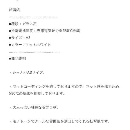
転写紙
..............................................
■種類：ガラス用
■推奨焼成温度：専用電気炉で※580℃推奨
■サイズ：A3
■カラー : マットホワイト
................................................
■商品説明
・たっぷりA3サイズ。
・マットコーディングを施しておりますので、マット感を残すため
580℃の焼成を推奨しております。
・大人っぽい独特なゼブラ柄。
・モノトーンでクールな雰囲気を演出してくれる転写紙です。