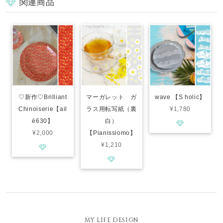
関連商品
♡新作♡Brilliant
マーガレット ガ
wave 【S holic】
Chinoiserie【ail
ラス用転写紙（裏
¥1,780
é630】
白）
¥2,000
【Pianissiomo】
¥1,210
MY LIFE DESIGN