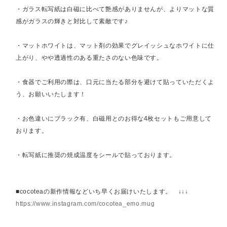
・ガラス転写紙は白磁に比べて艶感がありませんが、よりマットな質
感がガラスの輝きと対比して素敵です♪
・マットホワイトは、マット剤の効果でグレイッシュなホワイトに仕
上がり、やや透過性のある重たさのない色味です。
・食器でご利用の際は、口元に当たる部分を避けて貼っていただくよ
う、お願いいたします！
・お色違いにブラック有、白磁用とのお得な4枚セットもご用意して
おります。
・転写紙に推奨の焼成温度をシールで貼っております。
■cocoteaの新作情報などいち早くお届けいたします。 ↓↓↓
https://www.instagram.com/cocotea_emo.mug