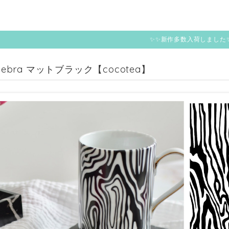
✨✨新作多数入荷しました
 zebra マットブラック【cocotea】