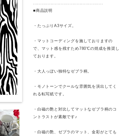
................................................
■商品説明
・たっぷりA3サイズ。
・マットコーディングを施しておりますの
で、マット感を残すため780℃の焼成を推奨し
ております。
・大人っぽい独特なゼブラ柄。
・モノトーンでクールな雰囲気を演出してく
れる転写紙です。
・白磁の艶と対比してマットなゼブラ柄のコ
ントラストが素敵です♪
・白磁の艶、ゼブラのマット、金彩がとても