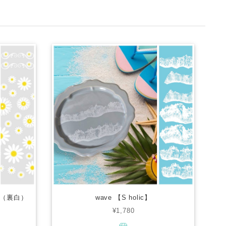
（裏白）
wave 【S holic】
¥1,780