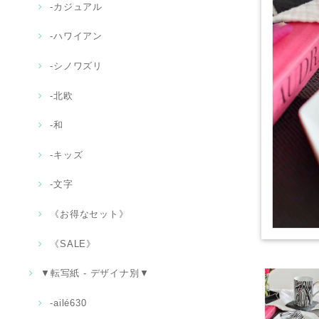
‐カジュアル
‐ハワイアン
-シノワズリ
-北欧
‐和
-キッズ
‐文字
《お得なセット》
《SALE》
▼転写紙 - デザイナ別▼
-ailé630