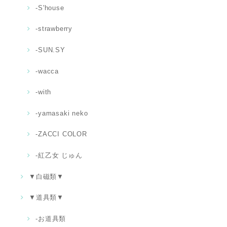
-S'house
-strawberry
-SUN.SY
-wacca
-with
-yamasaki neko
-ZACCI COLOR
-紅乙女 じゅん
▼白磁類▼
▼道具類▼
‐お道具類