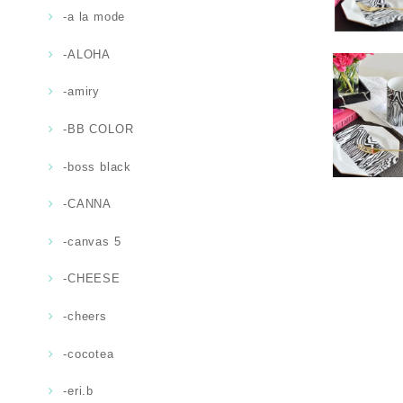
-a la mode
-ALOHA
-amiry
-BB COLOR
-boss black
-CANNA
-canvas 5
-CHEESE
-cheers
-cocotea
-eri.b