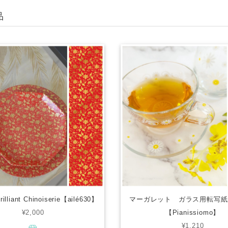
品
liant Chinoiserie【ailé630】
マーガレット ガラス用転写紙
¥2,000
【Pianissiomo】
¥1,210