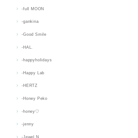
-full MOON
-gankina
-Good Smile
-HAL.
-happyholidays
-Happy Lab
-HERTZ
-Honey Peko
-honey♡
-jenny
-Jewel.N