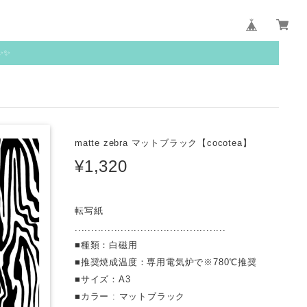
✨✨
matte zebra マットブラック【cocotea】
¥1,320
転写紙
..............................................
■種類：白磁用
■推奨焼成温度：専用電気炉で※780℃推奨
■サイズ：A3
■カラー : マットブラック