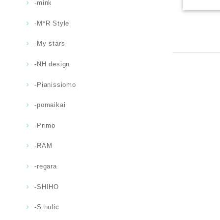
-mink
-M*R Style
-My stars
-NH design
-Pianissiomo
-pomaikai
-Primo
-RAM
-regara
-SHIHO
-S holic