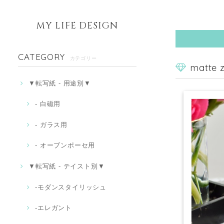
MY LIFE DESIGN
CATEGORY
カテゴリー
matte
▼転写紙 - 用途別▼
- 白磁用
- ガラス用
- オーブンポーセ用
▼転写紙 - テイスト別▼
-モダンスタイリッシュ
‐エレガント