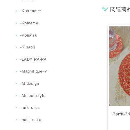
関連商
-K dreamer
-Komame
-Konatsu
-K.saori
-LADY RA-RA
-Magnifique-Ｖ
-M design
-Meteor style
-milo clips
♡新作♡Bril
-mimi saita