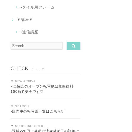
-タイル用フレーム
▼講座▼
-通信講座
CHECK
チェック
▼ NEW ARRIVAL
- 当協会のオーブン転写紙は無鉛顔料
100%で安全です♡
▼ SEARCH
-販売中の転写紙一覧はこちら♡
▼ SHOPPING GUIDE
-送料220円！発送方法や発送日の詳細は