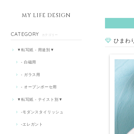
MY LIFE DESIGN
CATEGORY
カテゴリー
ひまわり
▼転写紙 - 用途別▼
- 白磁用
- ガラス用
- オーブンポーセ用
▼転写紙 - テイスト別▼
-モダンスタイリッシュ
‐エレガント