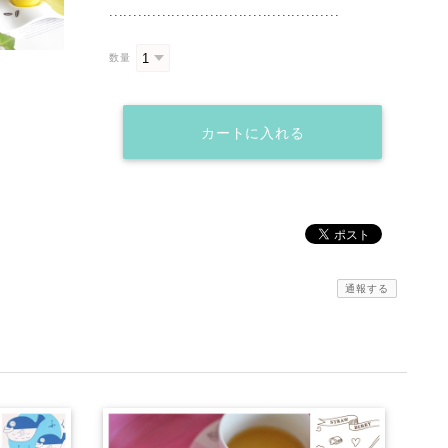
................................................
数量
カートに入れる
通報する