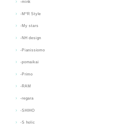
-mink
-M*R Style
-My stars
-NH design
-Pianissiomo
-pomaikai
-Primo
-RAM
-regara
-SHIHO
-S holic