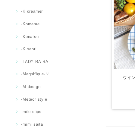
-K dreamer
-Komame
-Konatsu
-K.saori
-LADY RA-RA
-Magnifique-Ｖ
ウイン
-M design
-Meteor style
-milo clips
-mimi saita