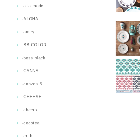
-a la mode
-ALOHA
-amiry
-BB COLOR
-boss black
-CANNA
-canvas 5
-CHEESE
-cheers
-cocotea
-eri.b