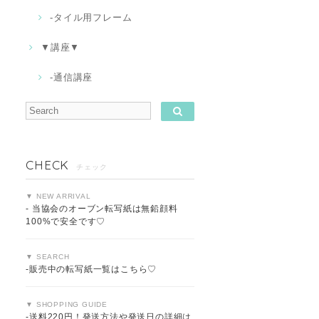
-タイル用フレーム
▼講座▼
-通信講座
CHECK
チェック
▼ NEW ARRIVAL
- 当協会のオーブン転写紙は無鉛顔料
100%で安全です♡
▼ SEARCH
-販売中の転写紙一覧はこちら♡
▼ SHOPPING GUIDE
-送料220円！発送方法や発送日の詳細は