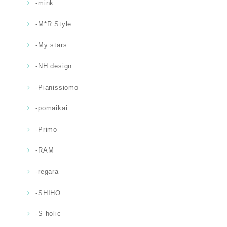
-mink
-M*R Style
-My stars
-NH design
-Pianissiomo
-pomaikai
-Primo
-RAM
-regara
-SHIHO
-S holic