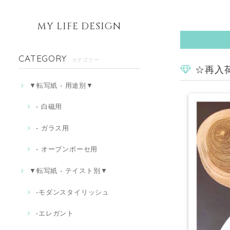
MY LIFE DESIGN
CATEGORY
カテゴリー
☆再入荷
▼転写紙 - 用途別▼
- 白磁用
- ガラス用
- オーブンポーセ用
▼転写紙 - テイスト別▼
-モダンスタイリッシュ
‐エレガント