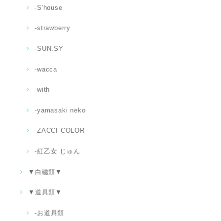
-S'house
-strawberry
-SUN.SY
-wacca
-with
-yamasaki neko
-ZACCI COLOR
-紅乙女 じゅん
▼白磁類▼
▼道具類▼
‐お道具類