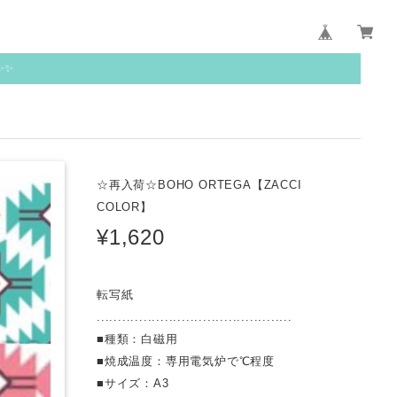
✨✨
☆再入荷☆BOHO ORTEGA【ZACCI
COLOR】
¥1,620
転写紙
..............................................
■種類：白磁用
■焼成温度：専用電気炉で℃程度
■サイズ：A3