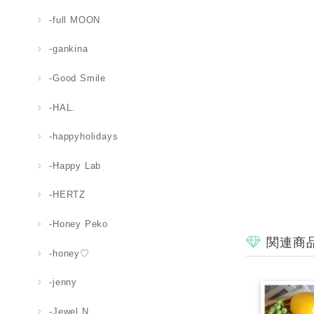
-full MOON
-gankina
-Good Smile
-HAL.
-happyholidays
-Happy Lab
-HERTZ
-Honey Peko
関連商
-honey♡
-jenny
-Jewel.N