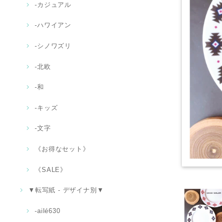
‐カジュアル
‐ハワイアン
-シノワズリ
-北欧
‐和
-キッズ
‐文字
《お得なセット》
《SALE》
▼転写紙 - デザイナ別▼
-ailé630