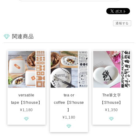
通報する
関連商品
versatile
tea or
The筆文字
tape【S'house】
coffee【S'house
【S'house】
¥1,180
】
¥1,350
¥1,180