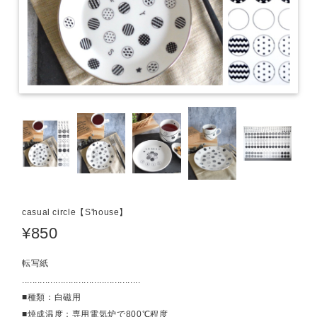
casual circle【S'house】
¥850
転写紙
..............................................
■種類：白磁用
■焼成温度：専用電気炉で800℃程度