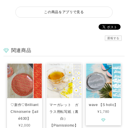
この商品をアプリで見る
通報する
関連商品
♡新作♡Brilliant
マーガレット ガ
wave 【S holic】
Chinoiserie【ail
ラス用転写紙（裏
¥1,780
é630】
白）
¥2,000
【Pianissiomo】