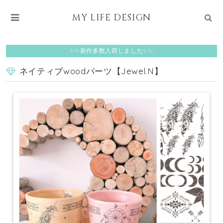
MY LIFE DESIGN
✨✨新作多数入荷しました✨✨
ネイティブwoodパーツ【Jewel.N】