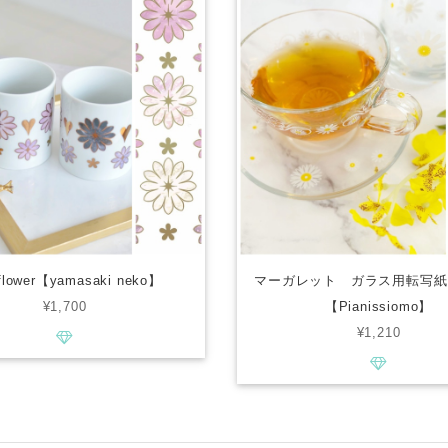
 flower【yamasaki neko】
マーガレット ガラス用転写紙
¥1,700
【Pianissiomo】
¥1,210