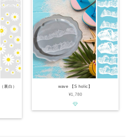
（裏白）
wave 【S holic】
¥1,780