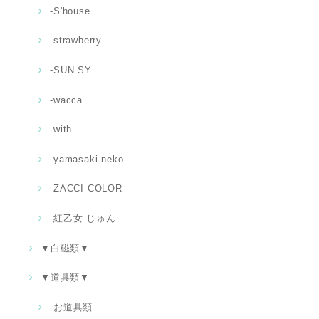
-S'house
-strawberry
-SUN.SY
-wacca
-with
-yamasaki neko
-ZACCI COLOR
-紅乙女 じゅん
▼白磁類▼
▼道具類▼
‐お道具類