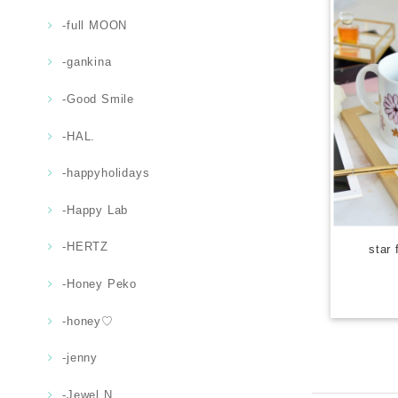
-full MOON
-gankina
-Good Smile
-HAL.
-happyholidays
-Happy Lab
-HERTZ
star
-Honey Peko
-honey♡
-jenny
-Jewel.N