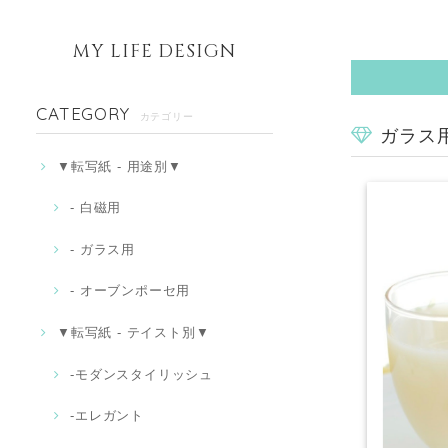
MY LIFE DESIGN
CATEGORY
カテゴリー
ガラス用 d
▼転写紙 - 用途別▼
- 白磁用
- ガラス用
- オーブンポーセ用
▼転写紙 - テイスト別▼
-モダンスタイリッシュ
‐エレガント