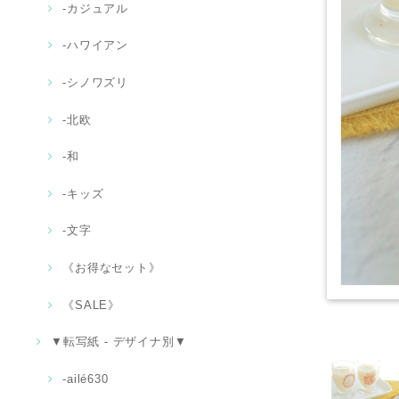
‐カジュアル
‐ハワイアン
-シノワズリ
-北欧
‐和
-キッズ
‐文字
《お得なセット》
《SALE》
▼転写紙 - デザイナ別▼
-ailé630