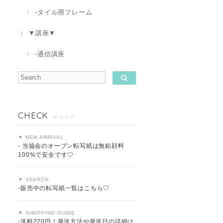
-タイル用フレーム
▼講座▼
-通信講座
CHECK
チェック
▼ NEW ARRIVAL
- 当協会のオーブン転写紙は無鉛顔料
100%で安全です♡
▼ SEARCH
-販売中の転写紙一覧はこちら♡
▼ SHOPPING GUIDE
-送料220円！発送方法や発送日の詳細は