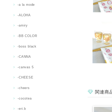
-a la mode
-ALOHA
-amiry
-BB COLOR
-boss black
-CANNA
-canvas 5
-CHEESE
-cheers
関連商
-cocotea
-eri.b