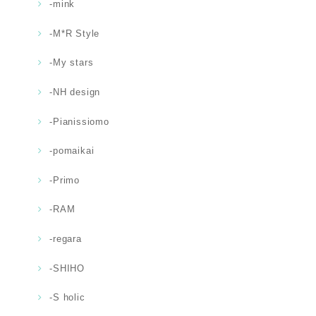
-mink
-M*R Style
-My stars
-NH design
-Pianissiomo
-pomaikai
-Primo
-RAM
-regara
-SHIHO
-S holic