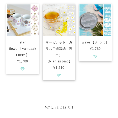
star
マーガレット ガ
wave 【S holic】
flower【yamasak
ラス用転写紙（裏
¥1,780
i neko】
白）
¥1,700
【Pianissiomo】
¥1,210
MY LIFE DESIGN