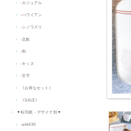
‐カジュアル
‐ハワイアン
-シノワズリ
-北欧
‐和
-キッズ
‐文字
《お得なセット》
《SALE》
▼転写紙 - デザイナ別▼
-ailé630