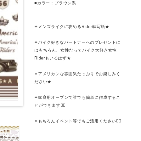
■カラー：ブラウン系
.............................................
✴︎メンズライクに攻めるRider転写紙★
✴︎バイク好きなパートナーへのプレゼントに
はもちろん、女性だってバイク大好き女性
Riderもいるはず★
✴︎アメリカンな雰囲気たっぷりでお楽しみく
ださい★
✴︎家庭用オーブンで誰でも簡単に作成するこ
とができます◡̈⃝
✴︎もちろんイベント等でもご活用ください◡̈⃝
................................................