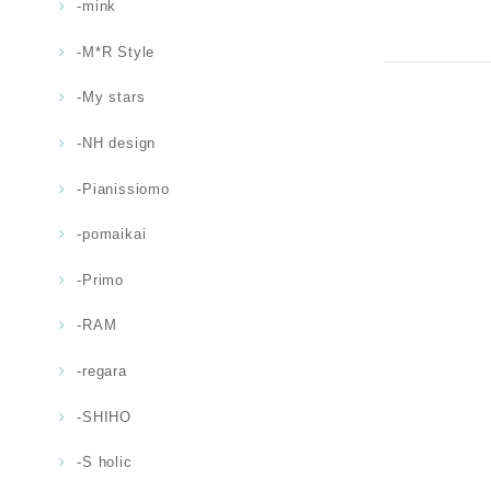
-mink
-M*R Style
-My stars
-NH design
-Pianissiomo
-pomaikai
-Primo
-RAM
-regara
-SHIHO
-S holic