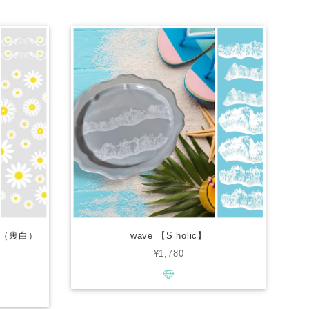
（裏白）
wave 【S holic】
¥1,780