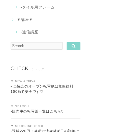
-タイル用フレーム
▼講座▼
-通信講座
CHECK
チェック
▼ NEW ARRIVAL
- 当協会のオーブン転写紙は無鉛顔料
100%で安全です♡
▼ SEARCH
-販売中の転写紙一覧はこちら♡
▼ SHOPPING GUIDE
-送料220円！発送方法や発送日の詳細は