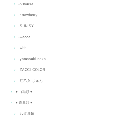
-S'house
-strawberry
-SUN.SY
-wacca
-with
-yamasaki neko
-ZACCI COLOR
-紅乙女 じゅん
▼白磁類▼
▼道具類▼
‐お道具類