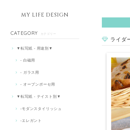
MY LIFE DESIGN
CATEGORY
カテゴリー
ライダー
▼転写紙 - 用途別▼
- 白磁用
- ガラス用
- オーブンポーセ用
▼転写紙 - テイスト別▼
-モダンスタイリッシュ
‐エレガント