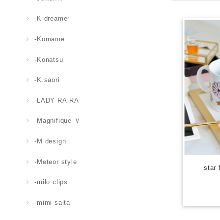
-K dreamer
-Komame
-Konatsu
-K.saori
-LADY RA-RA
-Magnifique-Ｖ
-M design
-Meteor style
star
-milo clips
-mimi saita