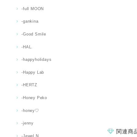
-full MOON
-gankina
-Good Smile
-HAL.
-happyholidays
-Happy Lab
-HERTZ
-Honey Peko
-honey♡
-jenny
関連商
-Jewel.N