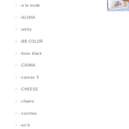
-a la mode
-ALOHA
-amiry
-BB COLOR
-boss black
-CANNA
-canvas 5
-CHEESE
-cheers
-cocotea
-eri.b