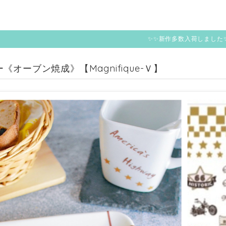
✨✨新作多数入荷しました
《オーブン焼成》【Magnifique-Ｖ】