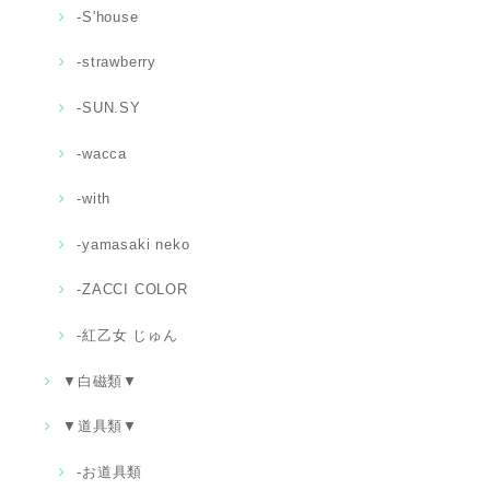
-S'house
-strawberry
-SUN.SY
-wacca
-with
-yamasaki neko
-ZACCI COLOR
-紅乙女 じゅん
▼白磁類▼
▼道具類▼
‐お道具類