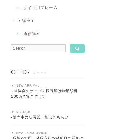
-タイル用フレーム
▼講座▼
-通信講座
CHECK
チェック
▼ NEW ARRIVAL
- 当協会のオーブン転写紙は無鉛顔料
100%で安全です♡
▼ SEARCH
-販売中の転写紙一覧はこちら♡
▼ SHOPPING GUIDE
-送料220円！発送方法や発送日の詳細は