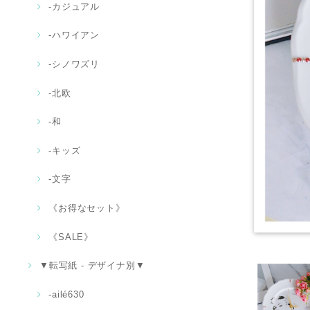
‐カジュアル
‐ハワイアン
-シノワズリ
-北欧
‐和
-キッズ
‐文字
《お得なセット》
《SALE》
▼転写紙 - デザイナ別▼
-ailé630