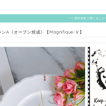
✨✨新作多数入荷しました
ンA《オーブン焼成》【Magnifique-Ｖ】