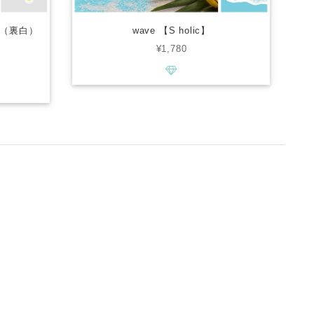
（裏白）
wave 【S holic】
¥1,780