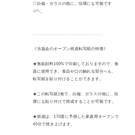
♡白磁・ガラスの他に、琺瑯にも可能です
✩*॰¨̮
................................................
《当協会のオーブン焼成転写紙の特徴》
★無鉛顔料100%で印刷しておりますので、食
器に使用でき、食品や口の触れる部分へも、
転写紙を貼り付けることができます。
★この転写紙1枚で、白磁、ガラスの他に、琺
瑯にも貼り付けて焼成することが可能です。
★焼成は、170度に予熱した家庭用オーブンで
40分で焼き上げます。