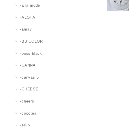
-a la mode
-ALOHA
-amiry
-BB COLOR
-boss black
-CANNA
-canvas 5
-CHEESE
-cheers
-cocotea
-eri.b