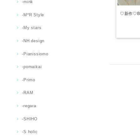
-mink
♡新作♡Bril
-M*R Style
-My stars
-NH design
-Pianissiomo
-pomaikai
-Primo
-RAM
-regara
-SHIHO
-S holic