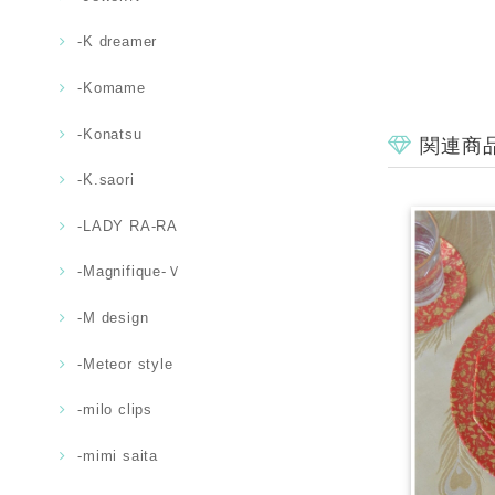
-K dreamer
-Komame
-Konatsu
関連商
-K.saori
-LADY RA-RA
-Magnifique-Ｖ
-M design
-Meteor style
-milo clips
-mimi saita