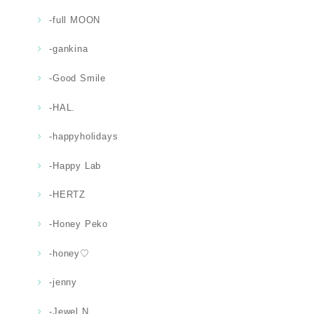
-full MOON
-gankina
-Good Smile
-HAL.
-happyholidays
-Happy Lab
-HERTZ
-Honey Peko
-honey♡
-jenny
-Jewel.N