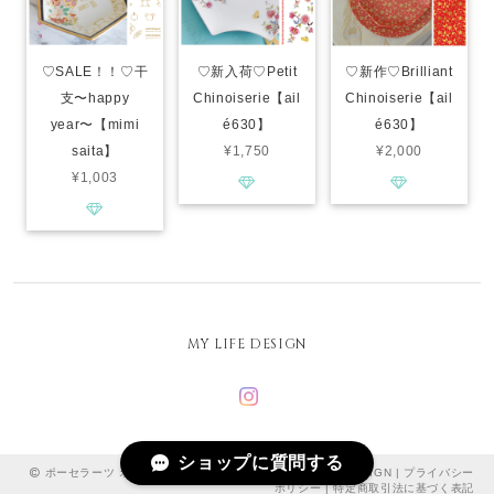
♡SALE！！♡干
♡新入荷♡Petit
♡新作♡Brilliant
支〜happy
Chinoiserie【ail
Chinoiserie【ail
year〜【mimi
é630】
é630】
saita】
¥1,750
¥2,000
¥1,003
MY LIFE DESIGN
ショップに質問する
ポーセラーツ オーブンポーセ 転写紙 専門店｜MY LIFE DESIGN |
プライバシー
ポリシー
|
特定商取引法に基づく表記