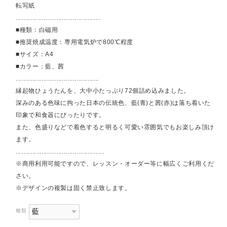
転写紙
..............................................
■種類：白磁用
■推奨焼成温度：専用電気炉で800℃程度
■サイズ：A4
■カラー：藍、茜
.............................................
縁起物ひょうたんを、大中小たっぷり72個詰め込みました。
深みのある色味に拘った日本の伝統色、藍(青)と茜(赤)は落ち着いた
印象で和食器にぴったりです。
また、色盛りなどで着色すると明るく可愛い雰囲気でもお楽しみ頂け
ます。
................................................
※商用利用可能ですので、レッスン・オーダー等に幅広くご利用くだ
さい。
※デザインの複製は固く禁止致します。
種類