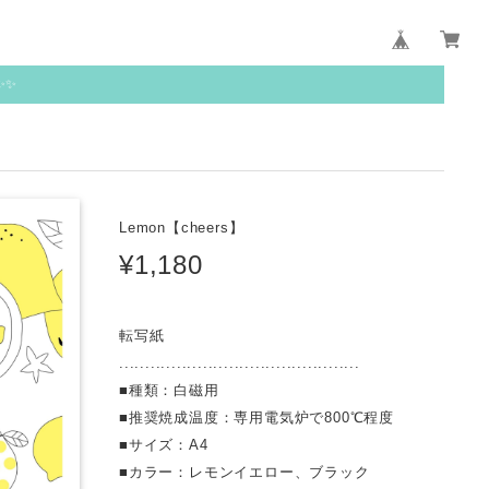
✨✨
Lemon【cheers】
¥1,180
転写紙
..............................................
■種類：白磁用
■推奨焼成温度：専用電気炉で800℃程度
■サイズ：A4
■カラー：レモンイエロー、ブラック