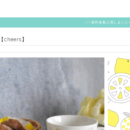
✨✨新作多数入荷しました
【cheers】