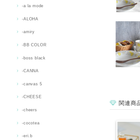
-a la mode
-ALOHA
-amiry
-BB COLOR
-boss black
-CANNA
-canvas 5
-CHEESE
関連商
-cheers
-cocotea
-eri.b