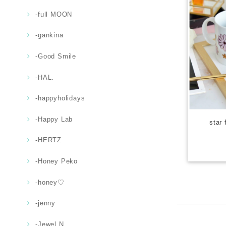
-full MOON
-gankina
-Good Smile
-HAL.
-happyholidays
-Happy Lab
star
-HERTZ
-Honey Peko
-honey♡
-jenny
-Jewel.N