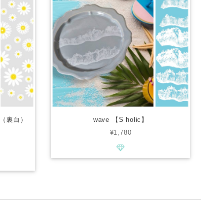
（裏白）
wave 【S holic】
¥1,780