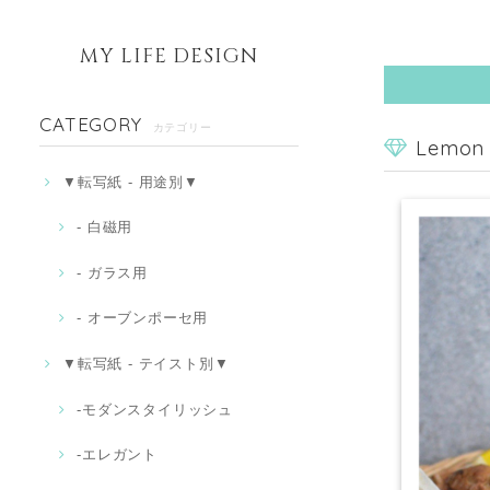
MY LIFE DESIGN
CATEGORY
カテゴリー
Lemon
▼転写紙 - 用途別▼
- 白磁用
- ガラス用
- オーブンポーセ用
▼転写紙 - テイスト別▼
-モダンスタイリッシュ
‐エレガント