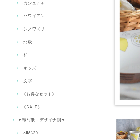
‐カジュアル
‐ハワイアン
-シノワズリ
-北欧
‐和
-キッズ
‐文字
《お得なセット》
《SALE》
▼転写紙 - デザイナ別▼
-ailé630