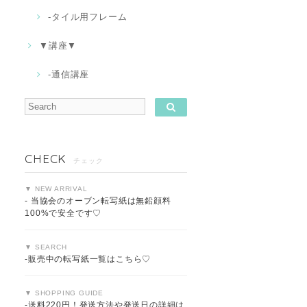
-タイル用フレーム
▼講座▼
-通信講座
CHECK
チェック
▼ NEW ARRIVAL
- 当協会のオーブン転写紙は無鉛顔料
100%で安全です♡
▼ SEARCH
-販売中の転写紙一覧はこちら♡
▼ SHOPPING GUIDE
-送料220円！発送方法や発送日の詳細は