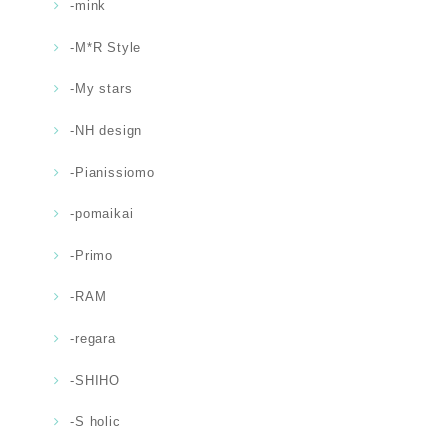
-mink
-M*R Style
-My stars
-NH design
-Pianissiomo
-pomaikai
-Primo
-RAM
-regara
-SHIHO
-S holic