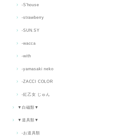
-S'house
-strawberry
-SUN.SY
-wacca
-with
-yamasaki neko
-ZACCI COLOR
-紅乙女 じゅん
▼白磁類▼
▼道具類▼
‐お道具類