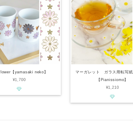
 flower【yamasaki neko】
マーガレット ガラス用転写紙
¥1,700
【Pianissiomo】
¥1,210