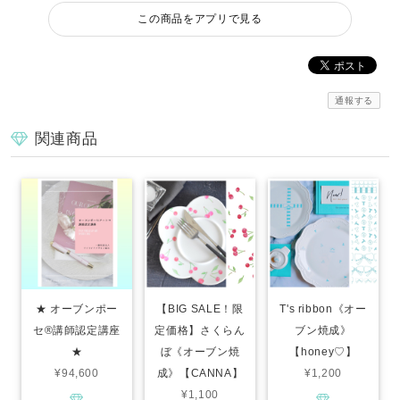
この商品をアプリで見る
通報する
関連商品
★ オーブンポー
【BIG SALE！限
T's ribbon《オー
セ®︎講師認定講座
定価格】さくらん
ブン焼成》
★
ぼ《オーブン焼
【honey♡】
¥94,600
成》【CANNA】
¥1,200
¥1,100