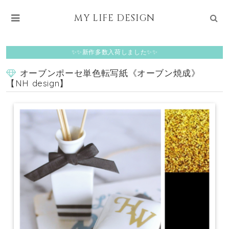
MY LIFE DESIGN
✨✨新作多数入荷しました✨✨
オーブンポーセ単色転写紙《オーブン焼成》
【NH design】