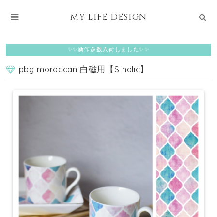
MY LIFE DESIGN
✨✨新作多数入荷しました✨✨
pbg moroccan 白磁用【S holic】