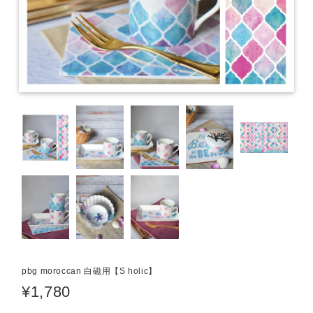
pbg moroccan 白磁用【S holic】
¥1,780