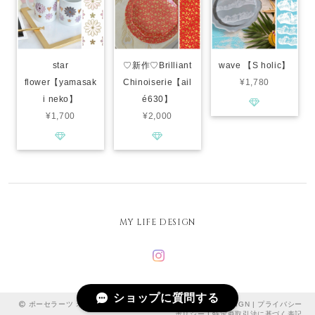
star
♡新作♡Brilliant
wave 【S holic】
flower【yamasak
Chinoiserie【ail
¥1,780
i neko】
é630】
¥1,700
¥2,000
MY LIFE DESIGN
ショップに質問する
ポーセラーツ オーブンポーセ 転写紙 専門店｜MY LIFE DESIGN |
プライバシー
ポリシー
|
特定商取引法に基づく表記