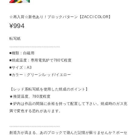
☆再入荷☆新色あり！ブロックパターン【ZACCI COLOR】
¥994
転写紙
..............................................
■種類：白磁用
■焼成温度：専用電気炉で780℃程度
■サイズ：A3
■カラー：グリーン/レッド/イエロー
【レッド系転写紙を使用した焼成のポイント】
★推奨温度、780度程度
★炉内は作品の間隔に余裕を持って配置して下さい。焼成時のガス充
満で変色する恐れがあります。
..............................................
創造力が高まる、あのブロックで遊んだ記憶が蘇りませんか？ポーセ