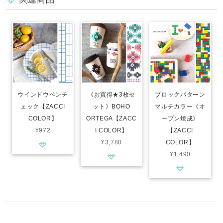
ウインドウペンチ
《お買得★3枚セ
ブロックパターン
ェック【ZACCI
ット》BOHO
マルチカラー《オ
COLOR】
ORTEGA【ZACC
ーブン焼成》
¥972
I COLOR】
【ZACCI
¥3,780
COLOR】
¥1,490