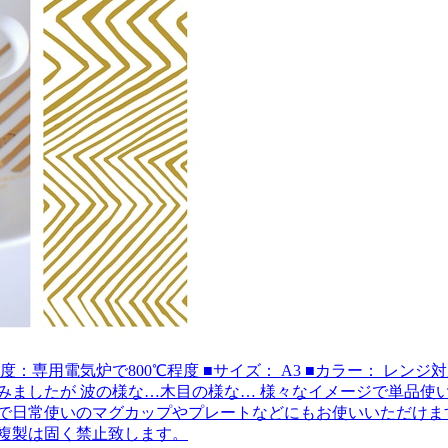
類：白磁用 ■推奨焼成温度：専用電気炉で800℃程度 ■サイズ： A3 ■カラー： レンジ対応ゴールド ...
みましたが 波の様な…木目の様な… 様々なイメージで単品使
プレートなどにもお使いいただけます。 ......................
複製は固く禁止致します。