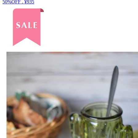
50%OFF
.
¥935