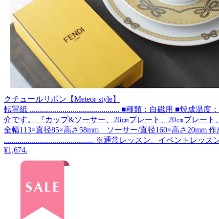
クチュールリボン【Meteor style】
転写紙 .............................................. ■種
介です。 『カップ&ソーサー、26㎝プレート、20㎝プレート
全幅113×直径85×高さ58mm ソーサー/直径160×高さ
..........................................
¥1,674
.