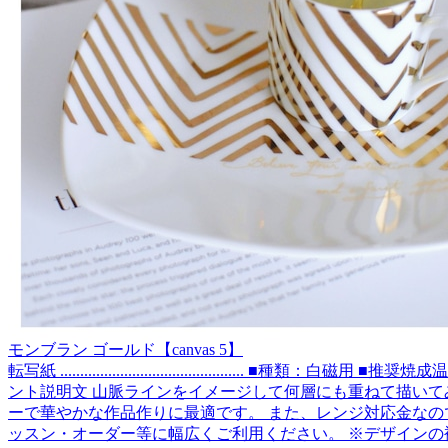
モンブラン ゴールド【canvas 5】
転写紙 .............................................. ■種
ント説明文 山脈ラインをイメージして何層にも重ねて描いて
ーで華やかな作品作りに最適です。 また、レンジ対応金なので日常使いのマグカップや
ッスン・オーダー等に幅広くご利用ください。 ※デザインの