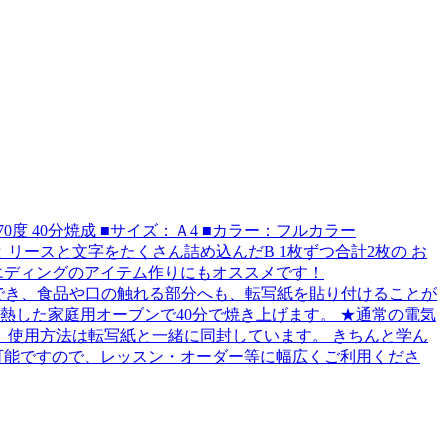
用オーブンで170度 40分焼成 ■サイズ：Ａ4 ■カラー：フルカラー
に散りばめられたAと リースと文字をたくさん詰め込んだB 1枚ずつ合計2枚の お
エディングのアイテム作りにもオススメです！
ておりますので、食器に使用でき、食品や口の触れる部分へも、転写紙を貼り付けることが
熱した家庭用オーブンで40分で焼き上げます。 ★通常の電気
使用方法は転写紙と一緒に同封しています。 きちんと学ん
....... ※商用利用可能ですので、レッスン・オーダー等に幅広くご利用くださ