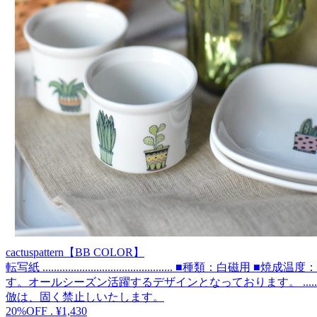
cactuspattern【BB COLOR】
転写紙 .............................................. ■種
す。オールシーズン活躍するデザインとなっております。 .............
倣は、固く禁止しいたします。
20%OFF
.
¥1,430