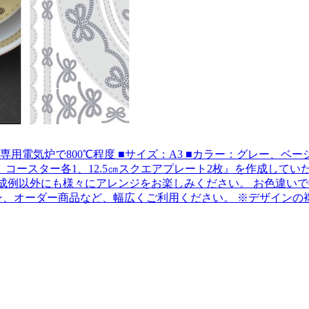
類：白磁用 ■焼成温度：専用電気炉で800℃程度 ■サイズ：A3 ■カラー：グレー、ベージュ ........
、コースター各1、12.5㎝スクエアプレート2枚』を作成して
20mm 作成例以外にも様々にアレンジをお楽しみください。 お色
.... ※通常レッスン、イベントレッスン、オーダー商品など、幅広くご利用ください。