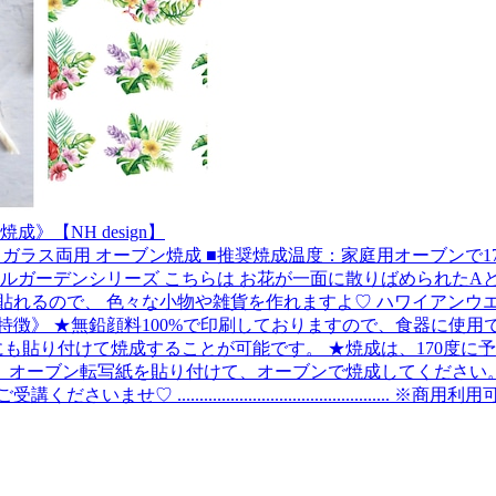
【NH design】
............. ■種類：白磁・ガラス両用 オーブン焼成 ■推奨焼成温度：家庭
..... ハワイアンな食感が作れるボタニカルガーデンシリーズ こちらは お花が一面
貼れるので、 色々な小物や雑貨を作れますよ♡ ハワイアンウ
........ 《当協会のオーブン焼成転写紙の特徴》 ★無鉛顔料100%で印刷し
も貼り付けて焼成することが可能です。 ★焼成は、170度に予
、オーブン転写紙を貼り付けて、オーブンで焼成してください。
.........................................