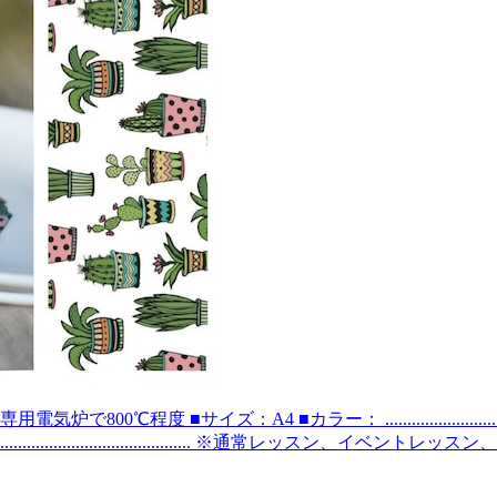
類：白磁用 ■焼成温度：専用電気炉で800℃程度 ■サイズ：A4 ■カラー： ................
................................... ※通常レッ