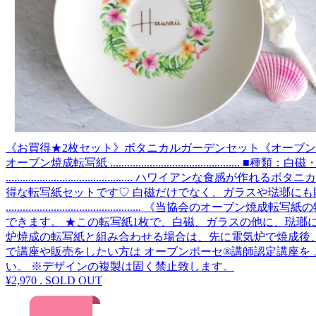
《お買得★2枚セット》ボタニカルガーデンセット《オーブン焼成》
オーブン焼成転写紙 .................................
........................................
得な転写紙セットです♡ 白磁だけでなく、ガラスや琺瑯にも
........................................
できます。 ★この転写紙1枚で、白磁、ガラスの他に、琺瑯に
炉焼成の転写紙と組み合わせる場合は、先に電気炉で焼成後
で講座や販売をしたい方は オーブンポーセ®︎講師認定講座を ご受講くださいませ♡ 
い。 ※デザインの複製は固く禁止致します。
¥2,970
.
SOLD OUT