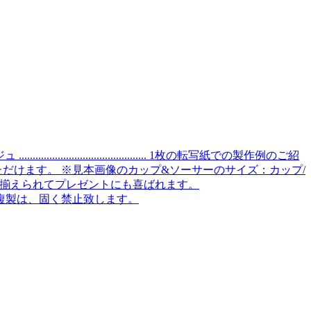
...................................... 1枚の転写紙での製作例のご紹
いただけます。 ※見本画像のカップ&ソーサーのサイズ：カップ/
違いで揃えられてプレゼントにも喜ばれます。
 ※デザインの複製は、固く禁止致します。